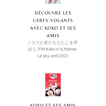
DÉCOUVRE LES
CERFS-VOLANTS
AVEC KOKO ET SES
AMIS
/ ココと友だちとたこを学
ぼう, P’tit Koko n°4, thème :
Le jeu, avril 2021
KOKO ET SES AMIS