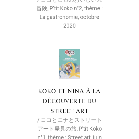
冒険, P’tit Koko n°2, thème :
La gastronomie, octobre
2020
KOKO ET NINA À LA
DÉCOUVERTE DU
STREET ART
/ ココとニナとストリート
アート発見の旅, P’tit Koko
n°1, thème : Street art, juin